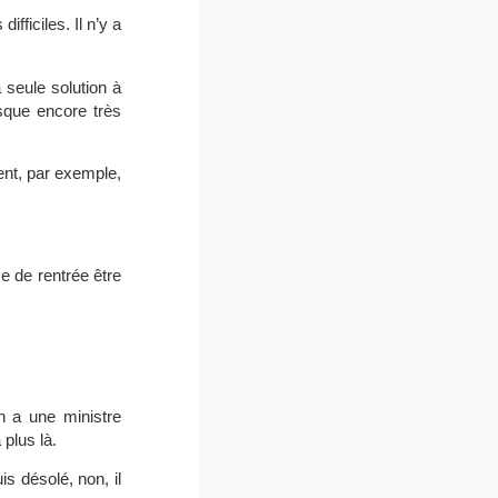
ifficiles. Il n’y a
 seule solution à
sque encore très
ent, par exemple,
e de rentrée être
n a une ministre
plus là.
is désolé, non, il