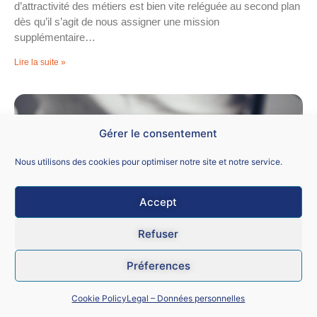
d’attractivité des métiers est bien vite reléguée au second plan
dès qu’il s’agit de nous assigner une mission
supplémentaire…
Lire la suite »
Gérer le consentement
Nous utilisons des cookies pour optimiser notre site et notre service.
Accept
Refuser
QUINZAINE UNIVERSITAIRE n°1511
Préferences
16 mars 2026
Cookie Policy
Legal – Données personnelles
Le SNALC a depuis longtemps été lanceur d’alerte sur la