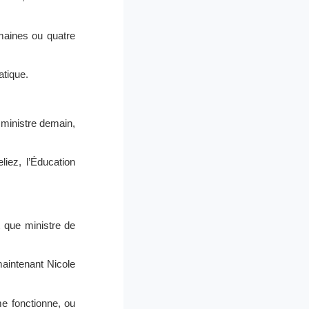
maines ou quatre
atique.
 ministre demain,
iez, l’Éducation
t que ministre de
aintenant Nicole
me fonctionne, ou