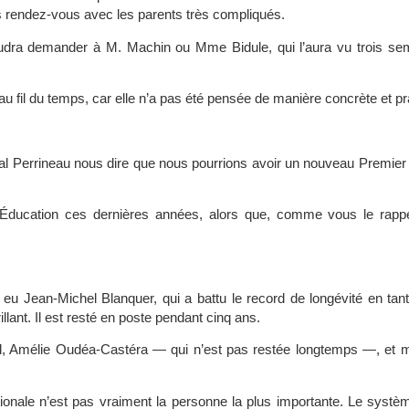
es rendez-vous avec les parents très compliqués.
udra demander à M. Machin ou Mme Bidule, qui l’aura vu trois se
au fil du temps, car elle n’a pas été pensée de manière concrète et pr
al Perrineau nous dire que nous pourrions avoir un nouveau Premier
Éducation ces dernières années, alors que, comme vous le rappel
eu Jean-Michel Blanquer, qui a battu le record de longévité en tan
lant. Il est resté en poste pendant cinq ans.
l, Amélie Oudéa-Castéra — qui n’est pas restée longtemps —, et m
tionale n’est pas vraiment la personne la plus importante. Le systè