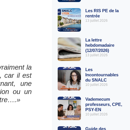
Les RIS PE de la
rentrée
13 juillet 2026
La lettre
hebdomadaire
(12/07/2026)
13 juillet 2026
vraiment la
Les
 car il est
Incontournables
du SNALC
nant, une
10 juillet 2026
tion ou un
stre….»
Vademecum
professeurs, CPE,
PSY-EN
10 juillet 2026
Guide des