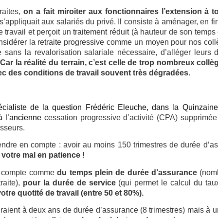
raites,
on a fait miroiter aux fonctionnaires l’extension à t
s’appliquait aux salariés du privé. Il consiste à aménager, en fi
travail et perçoit un traitement réduit (à hauteur de son temps 
onsidérer la retraite progressive comme un moyen pour nos coll
e sans la revalorisation salariale nécessaire, d’alléger leurs
.
Car la réalité du terrain, c’est celle de trop nombreux coll
avec des conditions de travail souvent très dégradées.
cialiste de la question Frédéric Eleuche, dans la Quinzaine 
à l’ancienne
cessation progressive d’activité (CPA) supprimée
esseurs.
endre en compte : avoir au moins 150 trimestres de durée d’as
votre mal en patience !
ive compte comme
du temps plein de durée
d’assurance
(nomb
raite),
pour la durée de service
(qui permet le calcul du tau
otre quotité de travail (entre 50 et 80%).
raient à deux ans de durée d’assurance (8 trimestres) mais à 