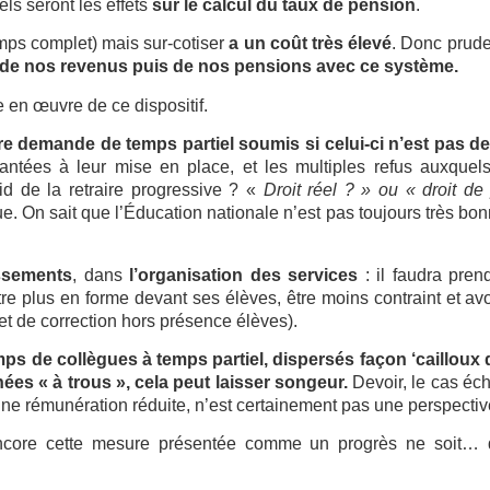
ls seront les effets
sur le calcul du taux de pension
.
ps complet) mais sur-cotiser
a un coût très élevé
. Donc prud
era de nos revenus puis de nos pensions avec ce système.
e en œuvre de ce dispositif.
re demande de temps partiel soumis si celui-ci n’est pas de 
 vantées à leur mise en place, et les multiples refus auxquel
id de la retraire progressive ?
«
Droit réel ? » ou « droit de
ue. On sait que l’Éducation nationale n’est pas toujours très bo
issements
, dans
l’organisation des services
: il faudra pren
être plus en forme devant ses élèves, être moins contraint et av
 et de correction hors présence élèves).
ps de collègues à temps partiel, dispersés façon ‘cailloux d
ées « à trous », cela peut laisser songeur.
Devoir, le cas éch
ne rémunération réduite, n’est certainement pas une perspectiv
encore cette mesure présentée comme un progrès ne soit… q