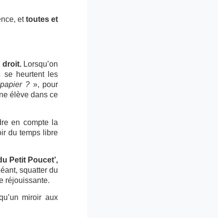
ence, et
toutes et
droit.
Lorsqu’on
s se heurtent les
 papier ?
», pour
nne élève dans ce
dre en compte la
oir du temps libre
u Petit Poucet’,
éant, squatter du
e réjouissante.
u’un miroir aux