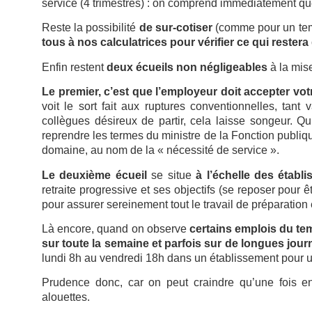
service (4 trimestres) : on comprend immédiatement que
Reste la possibilité
de sur-cotiser
(comme pour un tem
tous à nos calculatrices pour vérifier ce qui rest
Enfin restent
deux écueils non négligeables
à la mis
Le premier, c’est que l’employeur doit accepter vot
voit le sort fait aux ruptures conventionnelles, tant
collègues désireux de partir, cela laisse songeur. Qu
reprendre les termes du ministre de la Fonction publiq
domaine, au nom de la « nécessité de service ».
Le deuxième
écueil
se situe
à l’échelle des établ
retraite progressive et ses objectifs (se reposer pour 
pour assurer sereinement tout le travail de préparation
Là encore, quand on observe
certains emplois du tem
sur toute la semaine et parfois sur de longues journ
lundi 8h au vendredi 18h dans un établissement pour u
Prudence donc, car on peut craindre qu’une fois 
alouettes.