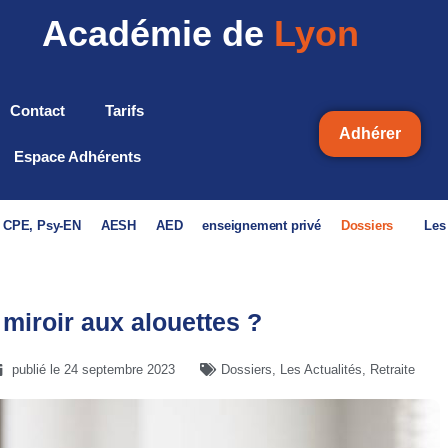
Académie de
Lyon
Contact
Tarifs
Adhérer
Espace Adhérents
, CPE, Psy-EN
AESH
AED
enseignement privé
Dossiers
Les
 miroir aux alouettes ?
publié le
24 septembre 2023
Dossiers
,
Les Actualités
,
Retraite