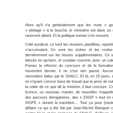
Alors qu’il n’a généralement que les mots « g
« pilotage » à la bouche, le ministère est dans un 
rarement atteint. Et la politique menée s’en ressent.
Côté syndical, ce sont les réunions planifiées, report
s’accumulent. Ce sont les ordres et les contr
dernièrement sur les heures supplémentaires. Ce s
laissés en jachère, et soudain rouverts avec un cale
Prenez la réforme du concours et de la formation 
novembre dernier, il ne s’est rien passé. Aucun
remontées faites par le SNALC. Et là, en 15 jours,
en n’ayant comme base de travail que la prise de note
la volée de ce que dit la ministre, il faut conclure. 
licence, un nouveau master, de nouvelles maquet
des parcours dérogatoires, des « ENSP » tout en 
INSPE » durant la transition… Tout ça pour (seul
défaire ce qui a été fait par Jean-Michel Blanquer c