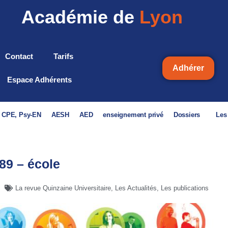
Académie de
Lyon
Contact
Tarifs
Adhérer
Espace Adhérents
, CPE, Psy-EN
AESH
AED
enseignement privé
Dossiers
Les
9 – école
La revue Quinzaine Universitaire
,
Les Actualités
,
Les publications