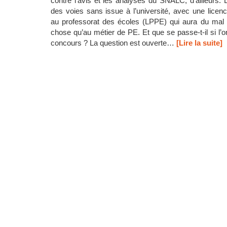
contre l’avis et les analyses du SNALC, d’ailleurs. 
des voies sans issue à l’université, avec une licen
au professorat des écoles (LPPE) qui aura du mal
chose qu’au métier de PE. Et que se passe-t-il si l’on
concours ? La question est ouverte…
[Lire la suite]