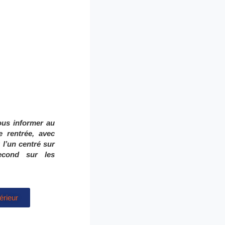
ous informer au
e rentrée, avec
:
l’un centré sur
econd sur les
érieur