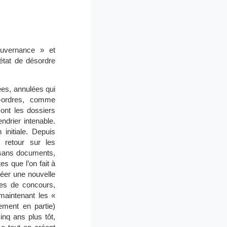
ouvernance » et
état de désordre
ées, annulées qui
e-ordres, comme
ont les dossiers
ndrier intenable.
initiale. Depuis
 retour sur les
 sans documents,
s que l’on fait à
Créer une nouvelle
tes de concours,
maintenant les «
ement en partie)
inq ans plus tôt,