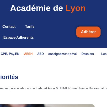
Académie de
Lyon
Contact
Tarifs
Adhérer
Espace Adhérents
, CPE, Psy-EN
AESH
AED
enseignement privé
Dossiers
Les
iorités
gée des personnels contractuels, et Anne MUGNIER, membre du Bureau nati