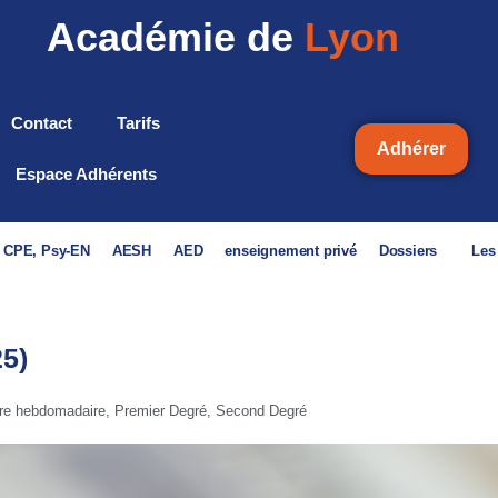
Académie de
Lyon
Contact
Tarifs
Adhérer
Espace Adhérents
, CPE, Psy-EN
AESH
AED
enseignement privé
Dossiers
Les
25)
tre hebdomadaire
,
Premier Degré
,
Second Degré