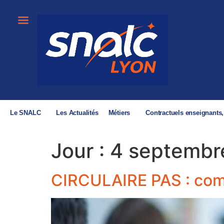
Le SNALC
Les Actualités
Métiers
Contractuels enseignants
Jour :
4 septembr
CIRCULAIRE PAS : co