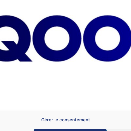
tter le métier. C’est un signal extrêmement inquiétant. » 
Gérer le consentement