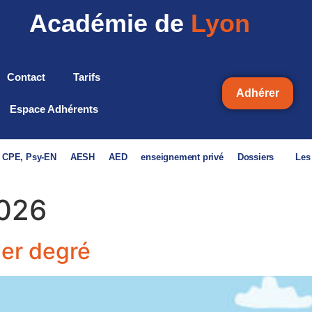
Académie de
Lyon
Contact
Tarifs
Adhérer
Espace Adhérents
, CPE, Psy-EN
AESH
AED
enseignement privé
Dossiers
Les
2026
1er degré