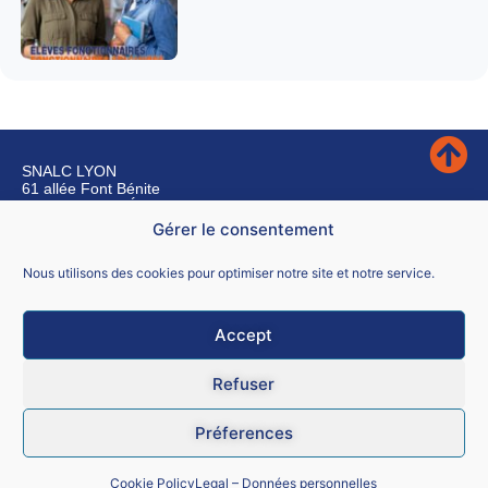
SNALC LYON
61 allée Font Bénite
42155 SAINT LÉGER SUR ROANNE
Gérer le consentement
Nous contacter
Nous utilisons des cookies pour optimiser notre site et notre service.
Accept
Mentions légales
Refuser
CGU
Préferences
Données personnelles
Cookie Policy
Legal – Données personnelles