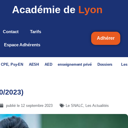
Académie de
Lyon
Contact
Tarifs
Adhérer
Espace Adhérents
, CPE, Psy-EN
AESH
AED
enseignement privé
Dossiers
Les
0/2023)
publié le
12 septembre 2023
Le SNALC
,
Les Actualités