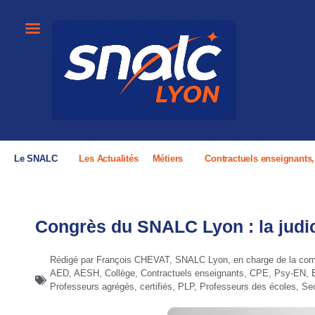
Le SNALC
Les Actualités
Métiers
Contractuels enseignants
Congrès du SNALC Lyon : la judic
Rédigé par François CHEVAT, SNALC Lyon, en charge de la comm
AED
,
AESH
,
Collège
,
Contractuels enseignants, CPE, Psy-EN
,
Professeurs agrégés, certifiés, PLP
,
Professeurs des écoles
,
Se