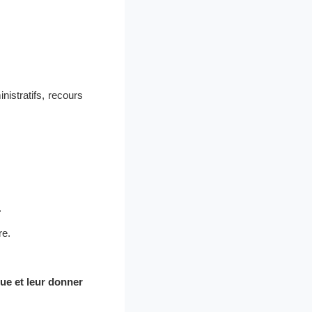
nistratifs, recours
.
re.
ue et leur donner