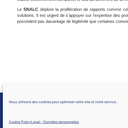
Le
SNALC
déplore la prolifération de rapports comme cel
solutions. Il est urgent de s’appuyer sur l’expertise des pr
possèdent pas davantage de légitimité que certaines conv
Nous utilisons des cookies pour optimiser notre site et notre service.
SNALC LYON
61 allée Font Bénite
42155 SAINT LÉGER SUR ROANNE
Cookie Policy
Legal – Données personnelles
Nous contacter