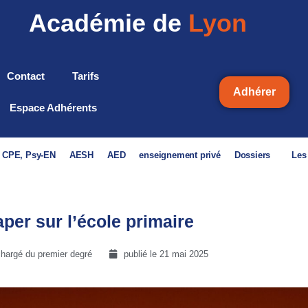
Académie de
Lyon
Contact
Tarifs
Adhérer
Espace Adhérents
, CPE, Psy-EN
AESH
AED
enseignement privé
Dossiers
Les
per sur l’école primaire
hargé du premier degré
publié le
21 mai 2025