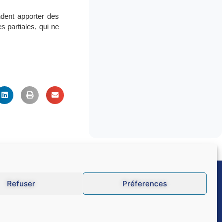
ndent apporter des
s partiales, qui ne
Refuser
Préferences
CGU
Données personnelles