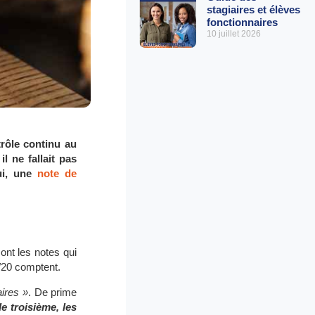
stagiaires et élèves
fonctionnaires
10 juillet 2026
trôle continu au
l ne fallait pas
lui, une
note de
sont les notes qui
/20 comptent.
ires »
. De prime
e troisième, les