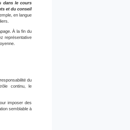
ns dans le cours
s et du conseil
xemple, en langue
iers.
apage. À la fin du
ez représentative
 moyenne.
 responsabilité du
ôle continu, le
pour imposer des
ation semblable à