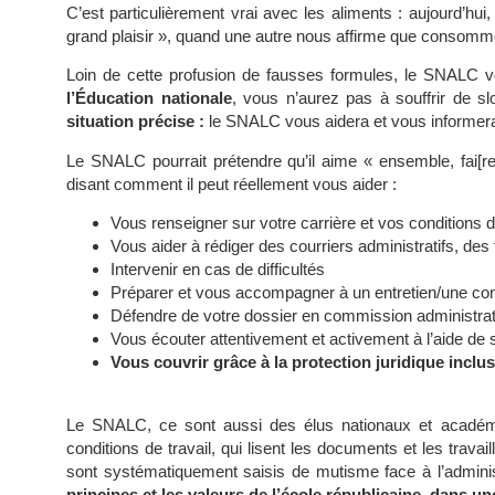
C’est particulièrement vrai avec les aliments : aujourd’hui
grand plaisir », quand une autre nous affirme que consomm
Loin de cette profusion de fausses formules, le SNALC 
l’Éducation nationale
, vous n’aurez pas à souffrir de s
situation précise
:
le SNALC vous aidera et vous informe
Le SNALC pourrait prétendre qu’il aime « ensemble, fai[r
disant comment il peut réellement vous aider :
Vous renseigner sur votre carrière et vos conditions d
Vous aider à rédiger des courriers administratifs, de
Intervenir en cas de difficultés
Préparer et vous accompagner à un entretien/une co
Défendre de votre dossier en commission administrati
Vous écouter attentivement et activement à l’aide de 
Vous couvrir grâce à la protection juridique incl
Le SNALC, ce sont aussi des élus nationaux et académiq
conditions de travail, qui lisent les documents et les trava
sont systématiquement saisis de mutisme face à l’adminis
principes et les valeurs de l’école républicaine, dans 