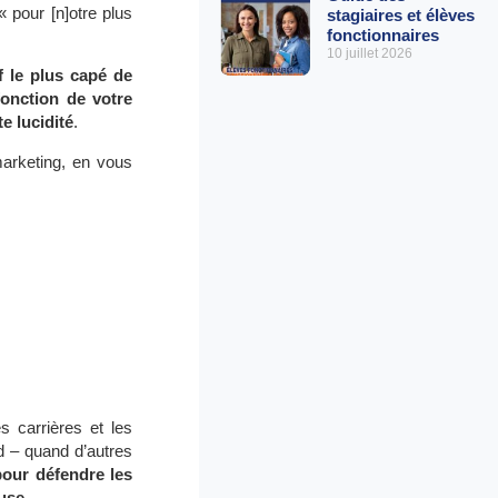
« pour [n]otre plus
stagiaires et élèves
fonctionnaires
10 juillet 2026
f le plus capé de
fonction de votre
e lucidité
.
marketing, en vous
 carrières et les
rd – quand d’autres
pour défendre les
use.