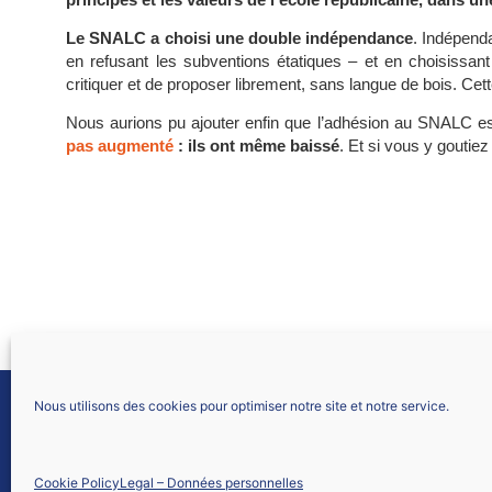
Le SNALC a choisi une double indépendance
. Indépenda
en refusant les subventions étatiques – et en choisissa
critiquer et de proposer librement, sans langue de bois. Cett
Nous aurions pu ajouter enfin que l’adhésion au SNALC es
pas augmenté
: ils ont même baissé
. Et si vous y goutiez
Nous utilisons des cookies pour optimiser notre site et notre service.
SNALC LYON
61 allée Font Bénite
42155 SAINT LÉGER SUR ROANNE
Cookie Policy
Legal – Données personnelles
Nous contacter