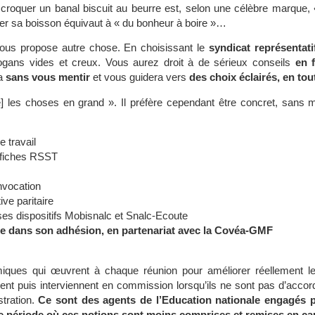
, croquer un banal biscuit au beurre est, selon une célèbre marque, 
er sa boisson équivaut à « du bonheur à boire »…
vous propose autre chose. En choisissant le
syndicat représentati
logans vides et creux. Vous aurez droit à de sérieux conseils
en 
ra
sans vous mentir
et vous guidera vers
des choix éclairés, en tout
e] les choses en grand ». Il préfère cependant être concret, sans 
e travail
s fiches RSST
nvocation
ve paritaire
ses dispositifs Mobisnalc et Snalc-Ecoute
use dans son adhésion, en partenariat avec la Covéa-GMF
ues qui œuvrent à chaque réunion pour améliorer réellement les
illent puis interviennent en commission lorsqu’ils ne sont pas d’acco
tration.
Ce sont des agents de l’Education nationale engagés 
une période où ces notions sont moins comprises et remises en ca