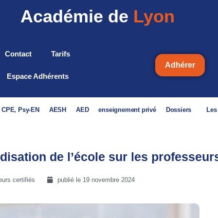
Académie de
Lyon
Contact
Tarifs
Adhérer
Espace Adhérents
, CPE, Psy-EN
AESH
AED
enseignement privé
Dossiers
Les
sation de l’école sur les professeur
urs certifiés
publié le
19 novembre 2024