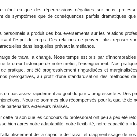
ole n’ont eu que des répercussions négatives sur nous, professeu
tant de symptômes que de conséquences parfois dramatiques que
es personnels a produit des bouleversements sur les relations profes
sant l’esprit de corps. Ces relations ne peuvent plus reposer sur 
ntractuelles dans lesquelles prévaut la méfiance.
harge de travail a changé. Notre temps est pris par d’innombrables 
ue le cœur historique de notre métier, l’enseignement. Nos pratique
s de pratique, ont été progressivement ringardisées et marginalisé
s prérogatives, au profit d’une standardisation des méthodes de 
ou pas assez rapidement au goût du jour « progressiste ». Des pre
njonctions. Nous ne sommes plus récompensés pour la qualité de n
e partenariats extérieurs réalisés.
ur cette raison que les concours du professorat ont peu à peu été ret
 bien après notre adaptabilité, notre flexibilité, notre capacité à « lu
ffaiblissement de la capacité de travail et d’apprentissage de no