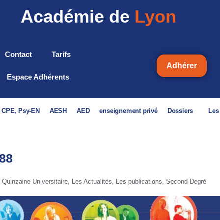
Académie de
Lyon
Contact
Tarifs
Adhérer
Espace Adhérents
, CPE, Psy-EN
AESH
AED
enseignement privé
Dossiers
Les
88
 Quinzaine Universitaire
,
Les Actualités
,
Les publications
,
Second Degré