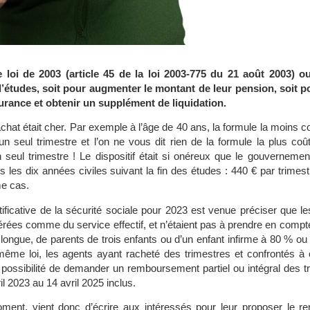
loi de 2003 (article 45 de la loi 2003-775 du 21 août 2003) ou
d’études, soit pour augmenter le montant de leur pension, soit 
urance et obtenir un supplément de liquidation.
rachat était cher. Par exemple à l’âge de 40 ans, la formule la moins
n seul trimestre et l’on ne vous dit rien de la formule la plus co
 seul trimestre ! Le dispositif était si onéreux que le gouvernement
ns les dix années civiles suivant la fin des études : 440 € par trimes
me cas.
tificative de la sécurité sociale pour 2023 est venue préciser que l
rées comme du service effectif, et n’étaient pas à prendre en compte
re longue, de parents de trois enfants ou d’un enfant infirme à 80 % ou
tte même loi, les agents ayant racheté des trimestres et confrontés à
a possibilité de demander un remboursement partiel ou intégral des t
l 2023 au 14 avril 2025 inclus.
 moment, vient donc d’écrire aux intéressés pour leur proposer le