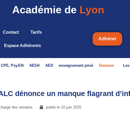
Académie de
Lyon
Contact
Tarifs
Adhérer
Espace Adhérents
, CPE, Psy-EN
AESH
AED
enseignement privé
Dossiers
Les
NALC dénonce un manque flagrant d’in
hargé des retraites
publié le
10 juin 2025