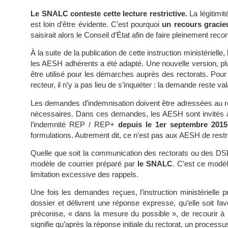
Le SNALC conteste cette lecture restrictive.
La légitimit
est loin d’être évidente. C’est pourquoi
un recours gracie
saisirait alors le Conseil d’État afin de faire pleinement rec
À la suite de la publication de cette instruction ministéri
les AESH adhérents a été adapté. Une nouvelle version, plu
être utilisé pour les démarches auprès des rectorats. Pour
recteur, il n’y a pas lieu de s’inquiéter : la demande reste va
Les demandes d’indemnisation doivent être adressées au r
nécessaires. Dans ces demandes, les AESH sont invités à ma
l’indemnité REP / REP+
depuis le 1er septembre 2015
formulations. Autrement dit, ce n’est pas aux AESH de restre
Quelle que soit la communication des rectorats ou des DS
modèle de courrier préparé par
le SNALC
. C’est ce modèl
limitation excessive des rappels.
Une fois les demandes reçues, l’instruction ministériell
dossier et délivrent une réponse expresse, qu’elle soit fav
préconise, « dans la mesure du possible », de recourir à 
signifie qu’après la réponse initiale du rectorat, un process