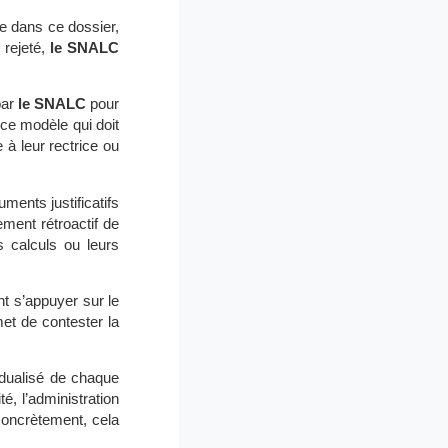
re dans ce dossier,
 rejeté,
le SNALC
par
le SNALC
pour
 ce modèle qui doit
à leur rectrice ou
ents justificatifs
ment rétroactif de
s calculs ou leurs
t s’appuyer sur le
et de contester la
idualisé de chaque
é, l’administration
Concrètement, cela