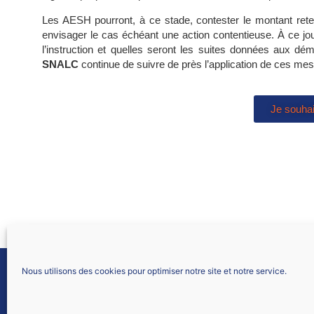
Les AESH pourront, à ce stade, contester le montant retenu 
envisager le cas échéant une action contentieuse. À ce jou
l’instruction et quelles seront les suites données aux d
SNALC
continue de suivre de près l’application de ces me
Je souha
Nous utilisons des cookies pour optimiser notre site et notre service.
SNALC LYON
61 allée Font Bénite
42155 SAINT LÉGER SUR ROANNE