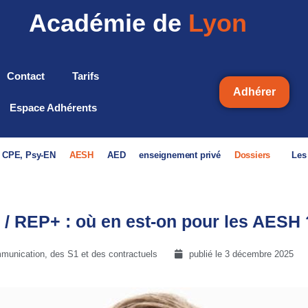
Académie de
Lyon
Contact
Tarifs
Adhérer
Espace Adhérents
, CPE, Psy-EN
AESH
AED
enseignement privé
Dossiers
Les
 / REP+ : où en est-on pour les AESH 
unication, des S1 et des contractuels
publié le
3 décembre 2025