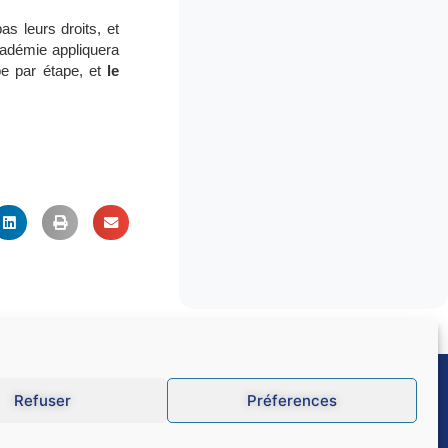
as leurs droits, et
académie appliquera
pe par étape, et
le
Refuser
Préferences