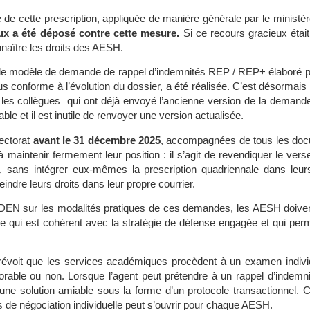
é de cette prescription, appliquée de manière générale par le ministè
ux a été déposé contre cette mesure.
Si ce recours gracieux était
onnaître les droits des AESH.
elle, le modèle de demande de rappel d’indemnités REP / REP+ élaboré 
s conforme à l’évolution du dossier, a été réalisée. C’est désormais
 les collègues qui ont déjà envoyé l’ancienne version de la demande 
lable et il est inutile de renvoyer une version actualisée.
ectorat
avant le 31 décembre 2025
, accompagnées de tous les docum
intenir fermement leur position : il s’agit de revendiquer le verse
, sans intégrer eux-mêmes la prescription quadriennale dans leur
indre leurs droits dans leur propre courrier.
DEN sur les modalités pratiques de ces demandes, les AESH doiven
e qui est cohérent avec la stratégie de défense engagée et qui perm
e prévoit que les services académiques procèdent à un examen indiv
orable ou non. Lorsque l’agent peut prétendre à un rappel d’indemnit
une solution amiable sous la forme d’un protocole transactionnel. 
us de négociation individuelle peut s’ouvrir pour chaque AESH.