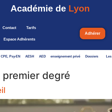
Académie de
Lyon
Contact
Tarifs
Adhérer
Espace Adhérents
, CPE, Psy-EN
AESH
AED
enseignement privé
Dossiers
Les
l premier degré
il