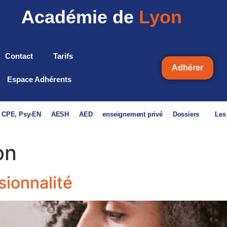
Académie de
Lyon
Contact
Tarifs
Adhérer
Espace Adhérents
, CPE, Psy-EN
AESH
AED
enseignement privé
Dossiers
Les
on
sionnalité