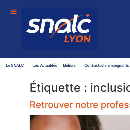
Le SNALC
Les Actualités
Métiers
Contractuels enseignants
Étiquette :
inclusi
Retrouver notre profes