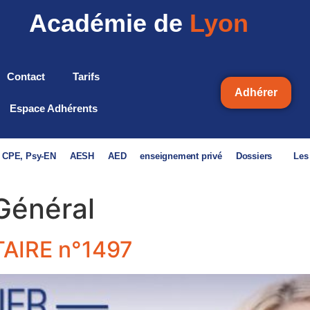
Académie de
Lyon
Contact
Tarifs
Adhérer
Espace Adhérents
, CPE, Psy-EN
AESH
AED
enseignement privé
Dossiers
Les
Général
AIRE n°1497