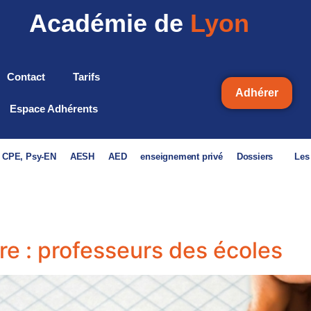
Académie de
Lyon
Contact
Tarifs
Adhérer
Espace Adhérents
, CPE, Psy-EN
AESH
AED
enseignement privé
Dossiers
Les
e : professeurs des écoles