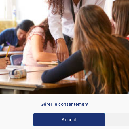
rtains PE souhaitent enseigner à des élèves plus grands. Le
Gérer le consentement
Accept