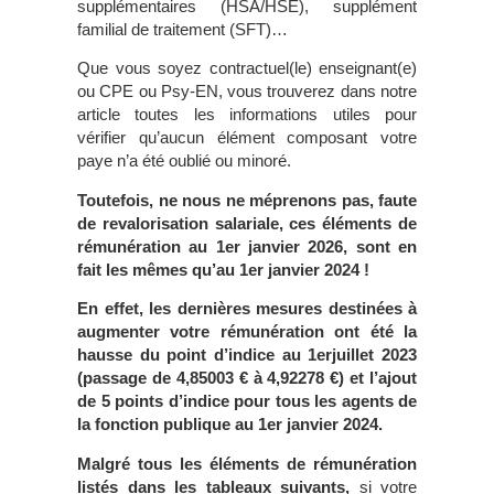
supplémentaires (HSA/HSE), supplément
familial de traitement (SFT)…
Que vous soyez contractuel(le) enseignant(e)
ou CPE ou Psy-EN, vous trouverez dans notre
article toutes les informations utiles pour
vérifier qu’aucun élément composant votre
paye n’a été oublié ou minoré.
Toutefois, ne nous ne méprenons pas, faute
de revalorisation salariale,
ces éléments de
rémunération au 1
er
janvier 2026, sont en
fait les mêmes qu’au 1
er
janvier 2024 !
En effet, les dernières mesures destinées à
augmenter votre rémunération ont été la
hausse du point d’indice au 1
er
juillet 2023
(passage de 4,85003 € à
4,92278
€)
et l’ajout
de
5 points d’indice
pour tous les agents de
la fonction publique au 1
er
janvier 2024.
Malgré tous les éléments de rémunération
listés dans les tableaux suivants,
si votre