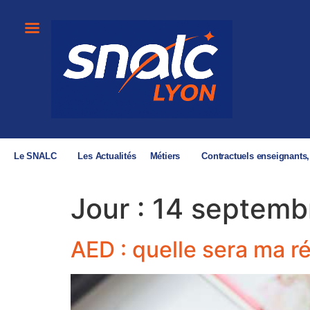
Le SNALC
Les Actualités
Métiers
Contractuels enseignants
Jour :
14 septemb
AED : quelle sera ma 