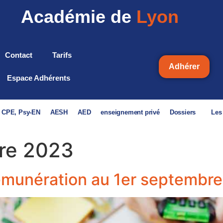
Académie de
Lyon
Contact
Tarifs
Adhérer
Espace Adhérents
, CPE, Psy-EN
AESH
AED
enseignement privé
Dossiers
Les
re 2023
rémunération au 1er septembr