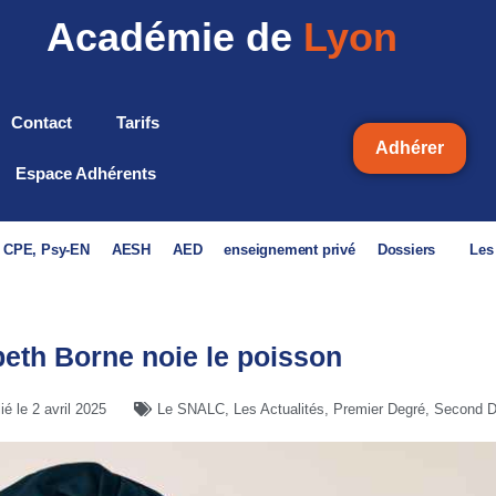
Académie de
Lyon
Contact
Tarifs
Adhérer
Espace Adhérents
, CPE, Psy-EN
AESH
AED
enseignement privé
Dossiers
Les
beth Borne noie le poisson
lié le
2 avril 2025
Le SNALC
,
Les Actualités
,
Premier Degré
,
Second D