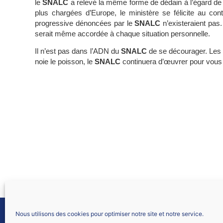
le
SNALC
a relevé la même forme de dédain à l’égard de 
plus chargées d’Europe, le ministère se félicite au con
progressive dénoncées par le
SNALC
n’existeraient pas.
serait même accordée à chaque situation personnelle.
Il n’est pas dans l’ADN du
SNALC
de se décourager. Les m
noie le poisson, le
SNALC
continuera d’œuvrer pour vous so
Nous utilisons des cookies pour optimiser notre site et notre service.
SNALC LYON
61 allée Font Bénite