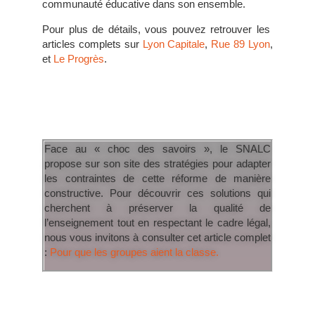
communauté éducative dans son ensemble.
Pour plus de détails, vous pouvez retrouver les
articles complets sur
Lyon Capitale
,
Rue 89 Lyon
,
et
Le Progrès
.
Face au « choc des savoirs », le SNALC
propose sur son site des stratégies pour adapter
les contraintes de cette réforme de manière
constructive. Pour découvrir ces solutions qui
cherchent à préserver la qualité de
l’enseignement tout en respectant le cadre légal,
nous vous invitons à consulter cet article complet
:
Pour que les groupes aient la classe.