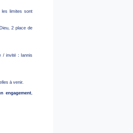
les limites sont
Dieu, 2 place de
/ invité : Iannis
lles à venir.
cun engagement
,