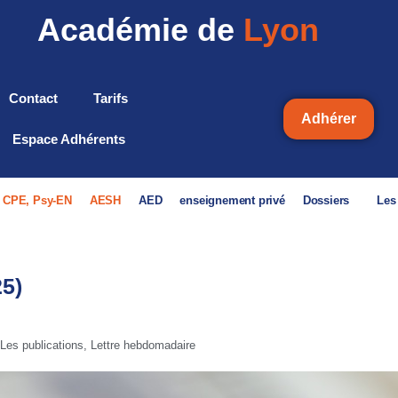
Académie de
Lyon
Contact
Tarifs
Adhérer
Espace Adhérents
, CPE, Psy-EN
AESH
AED
enseignement privé
Dossiers
Les
25)
Les publications
,
Lettre hebdomadaire