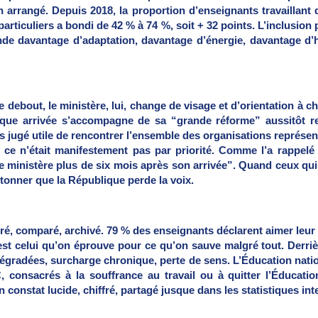
n arrangé. Depuis 2018, la proportion d’enseignants travaillant
articuliers a bondi de 42 % à 74 %, soit + 32 points. L’inclusion 
ande davantage d’adaptation, davantage d’énergie, davantage d’
 debout, le ministère, lui, change de visage et d’orientation à c
chaque arrivée s’accompagne de sa “grande réforme” aussitôt r
s jugé utile de rencontrer l’ensemble des organisations représen
rd, ce n’était manifestement pas par priorité. Comme l’a rappelé
ministère plus de six mois après son arrivée”. Quand ceux qui 
’étonner que la République perde la voix.
uré, comparé, archivé. 79 % des enseignants déclarent aimer leur 
est celui qu’on éprouve pour ce qu’on sauve malgré tout. Derrière
dégradées, surcharge chronique, perte de sens. L’Éducation natio
onsacrés à la souffrance au travail ou à quitter l’Éducation
un constat lucide, chiffré, partagé jusque dans les statistiques int