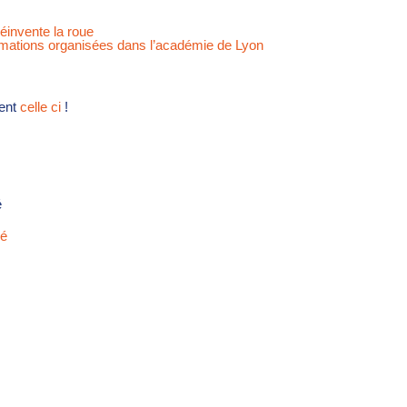
réinvente la roue
formations organisées dans l’académie de Lyon
ment
celle ci
!
é
ré