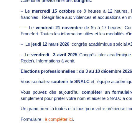
Calendrier prévisionnel des
congrès
.
– Le
mercredi 15 octobre
de 9 heures à 12 heures, R
franchies : Réagir face aux violences et accusations en mil
– – Le
vendredi 21 novembre
de 9h à 17 heures. Cong
Francfort. Toutes les information utiles et les modalités d’in
– Le
jeudi 12 mars 2026
congrès académique spécial AESH
– Le
vendredi 3 avril 2025
Congrès inter-académique Ly
Roder). Informations à venir.
Elections professionnelles : du 3 au 10 décembre 2026
Vous souhaitez
soutenir le SNALC
et l’équipe académique
Vous pouvez dès aujourd’hui
compléter un formulair
simplement pour prêter votre nom et aider le SNALC à comp
Un grand merci à toutes et à tous pour votre précieuse cont
Formulaire :
à compléter ici
.