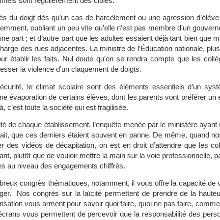
nnels sont régulièrement des cibles.
 du doigt dès qu’un cas de harcèlement ou une agression d’élève f
récemment, oubliant un peu vite qu’elle n’est pas membre d’un gouverne
 part ; et d’autre part que les adultes essaient déjà tant bien que ma
 charge des rues adjacentes. La ministre de l’Éducation nationale, plus 
ur établir les faits. Nul doute qu’on se rendra compte que les collèg
 cesser la violence d’un claquement de doigts.
écurité, le climat scolaire sont des éléments essentiels d’un syst
e évaporation de certains élèves, dont les parents vont préférer un en
c’est toute la société qui est fragilisée.
é de chaque établissement, l’enquête menée par le ministère ayant r
avait, que ces derniers étaient souvent en panne. De même, quand nos 
 des vidéos de décapitation, on est en droit d’attendre que les coll
t, plutôt que de vouloir mettre la main sur la voie professionnelle, p
hes au niveau des engagements chiffrés.
breux congrès thématiques, notamment, il vous offre la capacité de 
ger. Nos congrès sur la laïcité permettent de prendre de la hauteu
arisation vous arment pour savoir quoi faire, quoi ne pas faire, comm
 écrans vous permettent de percevoir que la responsabilité des perso