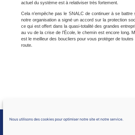
actuel du système est à relativiser très fortement.
Cela n’empêche pas le SNALC de continuer à se battre sur
notre organisation a signé un accord sur la protection so
ce qui est offert dans la quasi-totalité des grandes entrepr
au vu de la crise de l’École, le chemin est encore long.
est le meilleur des boucliers pour vous protéger de tout
route.
Nous utilisons des cookies pour optimiser notre site et notre service.
SNALC LYON
61 allée Font Bénite
42155 SAINT LÉGER SUR ROANNE