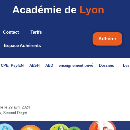
Académie de
Lyon
Contact
Tarifs
Adhérer
Espace Adhérents
, CPE, Psy-EN
AESH
AED
enseignement privé
Dossiers
Les
lié le
29 avril 2024
s
,
Second Degré