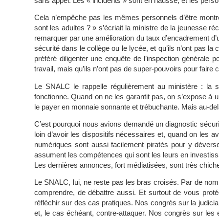
sans appel. Les « incidents » sont en hausse, et les perso
Cela n’empêche pas les mêmes personnels d’être montrés
sont les adultes ? » s’écriait la ministre de la jeunesse 
remarquer par une amélioration du taux d’encadrement d’une
sécurité dans le collège ou le lycée, et qu’ils n’ont pas la
préféré diligenter une enquête de l’inspection générale po
travail, mais qu’ils n’ont pas de super-pouvoirs pour faire
Le SNALC le rappelle régulièrement au ministère : la s
fonctionne. Quand on ne les garantit pas, on s’expose à un
le payer en monnaie sonnante et trébuchante. Mais au-delà, 
C’est pourquoi nous avions demandé un diagnostic sécurit
loin d’avoir les dispositifs nécessaires et, quand on les 
numériques sont aussi facilement piratés pour y déverser
assument les compétences qui sont les leurs en investissan
Les dernières annonces, fort médiatisées, sont très chic
Le SNALC, lui, ne reste pas les bras croisés. Par de nom
comprendre, de débattre aussi. Et surtout de vous proté
réfléchir sur des cas pratiques. Nos congrès sur la judici
et, le cas échéant, contre-attaquer. Nos congrès sur les