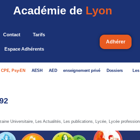
Académie de
Lyon
Contact
Tarifs
Adhérer
Espace Adhérents
, CPE, Psy-EN
AESH
AED
enseignement privé
Dossiers
Les
92
aine Universitaire
,
Les Actualités
,
Les publications
,
Lycée
,
Lycée profession