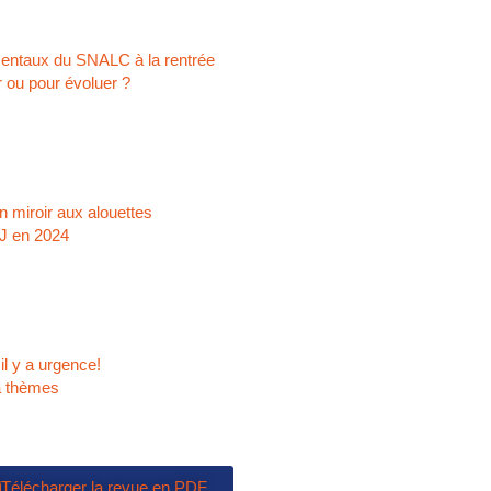
amentaux du SNALC à la rentrée
r ou pour évoluer ?
 miroir aux alouettes
NJ en 2024
il y a urgence!
à thèmes
Télécharger la revue en PDF