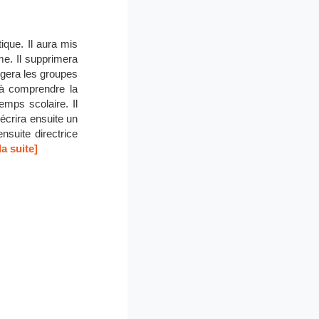
tique. Il aura mis
me. Il supprimera
ogera les groupes
 à comprendre la
emps scolaire. Il
 écrira ensuite un
ensuite directrice
la suite]