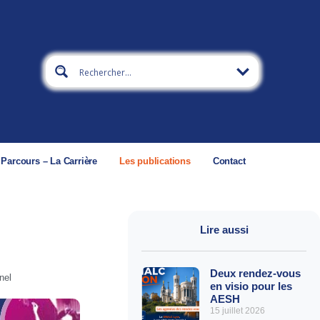
 Parcours – La Carrière
Les publications
Contact
Lire aussi
Deux rendez-vous
nel
en visio pour les
AESH
15 juillet 2026