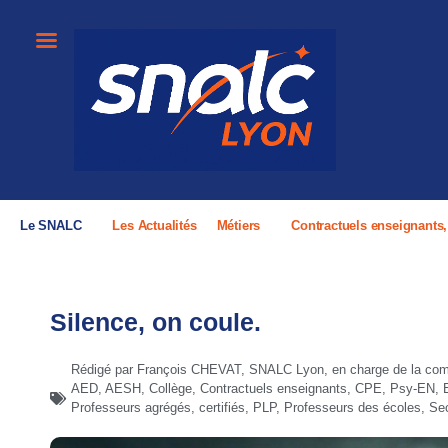
Le SNALC
Les Actualités
Métiers
Contractuels enseignants
Silence, on coule.
Rédigé par François CHEVAT, SNALC Lyon, en charge de la comm
AED
,
AESH
,
Collège
,
Contractuels enseignants, CPE, Psy-EN
,
Professeurs agrégés, certifiés, PLP
,
Professeurs des écoles
,
Se