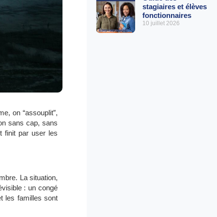
stagiaires et élèves
fonctionnaires
10 juillet 2026
me, on “assouplit”,
ion sans cap, sans
finit par user les
bre. La situation,
évisible : un congé
 les familles sont