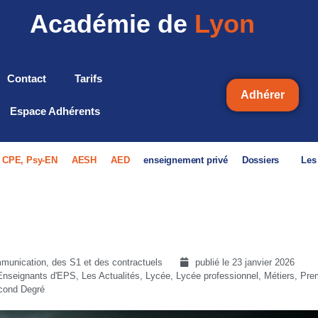
Académie de
Lyon
Contact
Tarifs
Adhérer
Espace Adhérents
, CPE, Psy-EN
AESH
AED
enseignement privé
Dossiers
Les
unication, des S1 et des contractuels
publié le
23 janvier 2026
Enseignants d'EPS
,
Les Actualités
,
Lycée
,
Lycée professionnel
,
Métiers
,
Pre
cond Degré