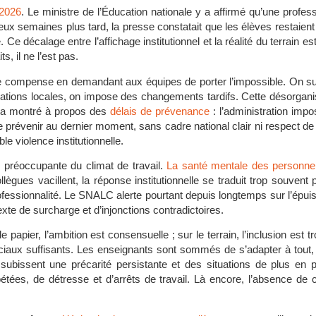
 2026
. Le ministre de l’Éducation nationale y a affirmé qu’une profes
eux semaines plus tard, la presse constatait que les élèves restaient
Ce décalage entre l’affichage institutionnel et la réalité du terrain est
, il ne l’est pas.
, elle compense en demandant aux équipes de porter l’impossible. On 
isations locales, on impose des changements tardifs. Cette désorgan
l’a montré à propos des
délais de prévenance
: l’administration imp
de prévenir au dernier moment, sans cadre national clair ni respect de 
le violence institutionnelle.
n préoccupante du climat de travail.
La santé mentale des personnel
gues vacillent, la réponse institutionnelle se traduit trop souvent 
fessionnalité. Le SNALC alerte pourtant depuis longtemps sur l’épuis
te de surcharge et d’injonctions contradictoires.
le papier, l’ambition est consensuelle ; sur le terrain, l’inclusion es
iaux suffisants. Les enseignants sont sommés de s’adapter à tout
bissent une précarité persistante et des situations de plus en p
tées, de détresse et d’arrêts de travail. Là encore, l’absence de c