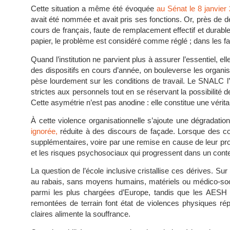
Cette situation a même été évoquée
au Sénat le 8 janvier
avait été nommée et avait pris ses fonctions. Or, près de d
cours de français, faute de remplacement effectif et durable. 
papier, le problème est considéré comme réglé ; dans les faits
Quand l’institution ne parvient plus à assurer l’essentiel
des dispositifs en cours d’année, on bouleverse les organ
pèse lourdement sur les conditions de travail. Le SNALC 
strictes aux personnels tout en se réservant la possibilité 
Cette asymétrie n’est pas anodine : elle constitue une véritab
À cette violence organisationnelle s’ajoute une dégradatio
ignorée,
réduite à des discours de façade. Lorsque des collè
supplémentaires, voire par une remise en cause de leur pro
et les risques psychosociaux qui progressent dans un contex
La question de l’école inclusive cristallise ces dérives. Sur 
au rabais, sans moyens humains, matériels ou médico-soc
parmi les plus chargées d’Europe, tandis que les AESH su
remontées de terrain font état de violences physiques répé
claires alimente la souffrance.