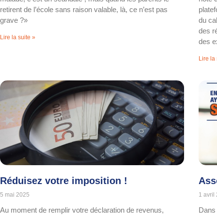
retirent de l’école sans raison valable, là, ce n’est pas
plate
grave ?»
du ca
des r
Lire la suite »
des e
Lire la
Réduisez votre imposition !
Ass
5 mai 2025
1 avril
Au moment de remplir votre déclaration de revenus,
Dans 