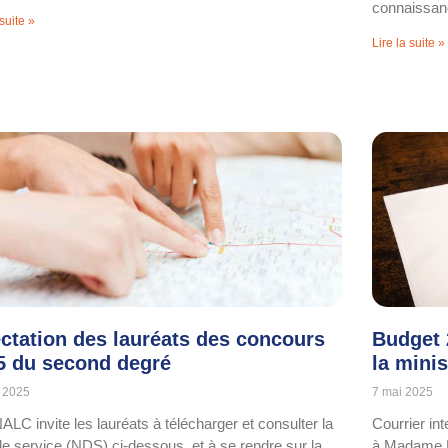
connaissanc
 suite »
Lire la suite »
ectation des lauréats des concours
Budget 2
5 du second degré
la minis
 2025
7 mai 2025
ALC invite les lauréats à télécharger et consulter la
Courrier int
de service (NDS) ci-dessous, et à se rendre sur la
à Madame E