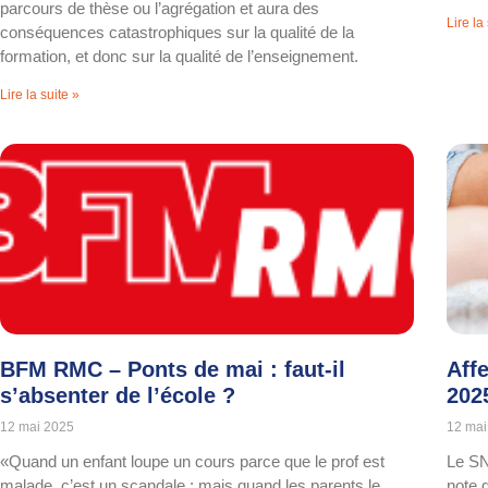
parcours de thèse ou l’agrégation et aura des
Lire la
conséquences catastrophiques sur la qualité de la
formation, et donc sur la qualité de l’enseignement.
Lire la suite »
BFM RMC – Ponts de mai : faut-il
Aff
s’absenter de l’école ?
202
12 mai 2025
12 mai
«Quand un enfant loupe un cours parce que le prof est
Le SN
malade, c’est un scandale ; mais quand les parents le
note 