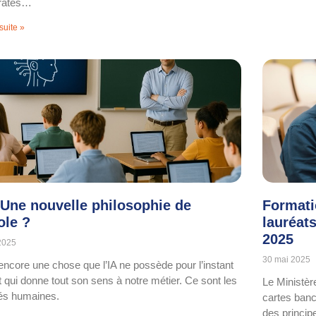
rates…
 suite »
: Une nouvelle philosophie de
Formatio
ole ?
lauréat
2025
 2025
30 mai 2025
a encore une chose que l’IA ne possède pour l’instant
t qui donne tout son sens à notre métier. Ce sont les
Le Ministère
tés humaines.
cartes banca
des princip