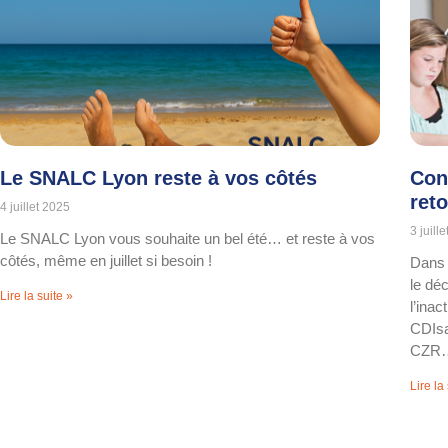
Le SNALC Lyon reste à vos côtés
Con
reto
4 juillet 2025
3 juill
Le SNALC Lyon vous souhaite un bel été… et reste à vos
côtés, même en juillet si besoin !
Dans 
le déc
Lire la suite »
l’inac
CDIsa
CZR… 
Lire la