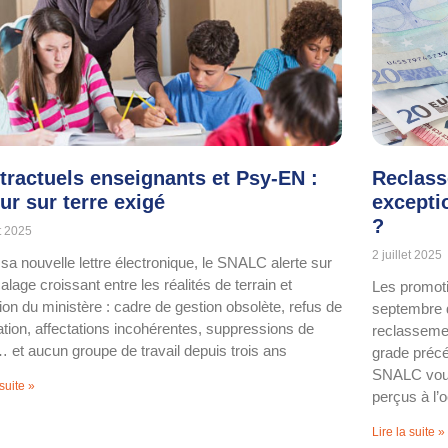
tractuels enseignants et Psy-EN :
Reclass
ur sur terre exigé
exceptio
?
et 2025
2 juillet 2025
sa nouvelle lettre électronique, le SNALC alerte sur
alage croissant entre les réalités de terrain et
Les promoti
tion du ministère : cadre de gestion obsolète, refus de
septembre d
tion, affectations incohérentes, suppressions de
reclassemen
et aucun groupe de travail depuis trois ans
grade précéd
SNALC vous
 suite »
perçus à l’
Lire la suite »