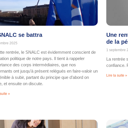
SNALC se battra
Une ren
de la p
embre 2025
1 septembre 
tte rentrée, le SNALC est évidemment conscient de
uation politique de notre pays. Il tient à rappeler
La rentrée 
ortance des corps intermédiaires, que nos
confiance. 
rnants ont jusqu’à présent relégués en faire-valoir un
Lire la suite »
énible à subir, partant du principe que d’abord on
, et ensuite on discute.
 suite »