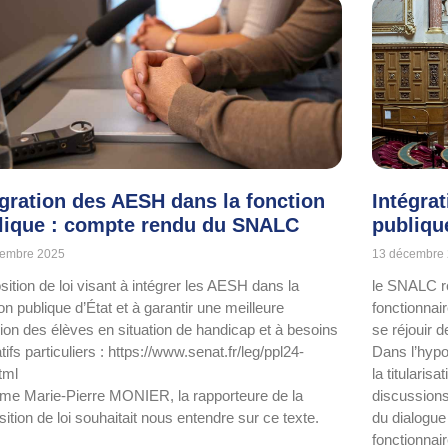
égration des AESH dans la fonction
Intégra
lique : compte rendu du SNALC
publiqu
cembre 2025
13 décembre
sition de loi visant à intégrer les AESH dans la
le SNALC re
on publique d’État et à garantir une meilleure
fonctionnai
sion des élèves en situation de handicap et à besoins
se réjouir d
ifs particuliers : https://www.senat.fr/leg/ppl24-
Dans l’hypo
tml
la titularis
e Marie-Pierre MONIER, la rapporteure de la
discussions
ition de loi souhaitait nous entendre sur ce texte.
du dialogue 
fonctionnair