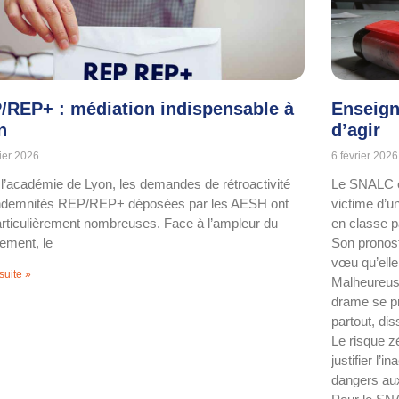
/REP+ : médiation indispensable à
Enseign
n
d’agir
rier 2026
6 février 2026
l’académie de Lyon, les demandes de rétroactivité
Le SNALC ex
ndemnités REP/REP+ déposées par les AESH ont
victime d’u
articulièrement nombreuses. Face à l’ampleur du
en classe p
ment, le
Son pronost
vœu qu’elle
 suite »
Malheureuse
drame se pro
partout, dis
Le risque z
justifier l’
dangers au