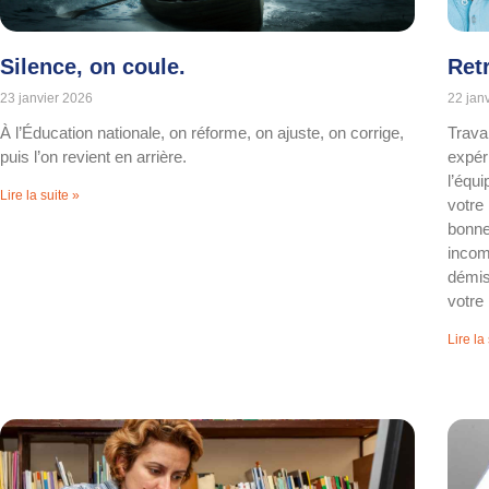
Silence, on coule.
Ret
23 janvier 2026
22 jan
À l’Éducation nationale, on réforme, on ajuste, on corrige,
Travai
puis l’on revient en arrière.
expér
l’équi
Lire la suite »
votre
bonne
incom
démis
votre 
Lire la