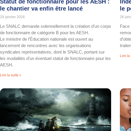
Statut de fonctionnaire pour les AESH :
Ind
le chantier va enfin être lancé
le 
29 janvier 2026
26 jan
Le SNALC demande solennellement la création d’un corps
Face 
de fonctionnaire de catégorie B pour les AESH.
remon
Le ministre de l’Éducation nationale est ouvert au
d’obt
lancement de rencontres avec les organisations
trait
syndicales représentatives, dont le SNALC, portant sur
Lire la
les modalités d’un éventuel statut de fonctionnaire pour les
AESH.
Lire la suite »