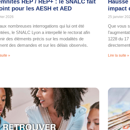
emnités REP / REP+ : le SNALC fait
Hausse 
point pour les AESH et AED
impact d
vier 2026
25 janvier 20
aux nombreuses interrogations qui lui ont été
Que vous s
tées, le SNALC Lyon a interpellé le rectorat afin
l’augmentat
enir des éléments précis sur les modalités de
1228 du 17
ement des demandes et sur les délais observés.
directement
 suite »
Lire la suite »