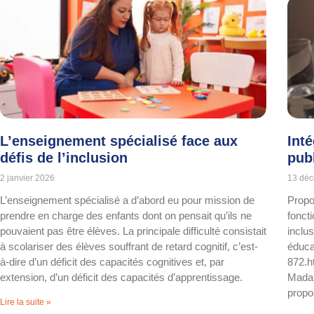
L’enseignement spécialisé face aux
Int
défis de l’inclusion
pub
2 janvier 2026
13 dé
L’enseignement spécialisé a d’abord eu pour mission de
Propo
prendre en charge des enfants dont on pensait qu’ils ne
foncti
pouvaient pas être élèves. La principale difficulté consistait
inclu
à scolariser des élèves souffrant de retard cognitif, c’est-
éducat
à-dire d’un déficit des capacités cognitives et, par
872.h
extension, d’un déficit des capacités d’apprentissage.
Madam
propos
Lire la suite »